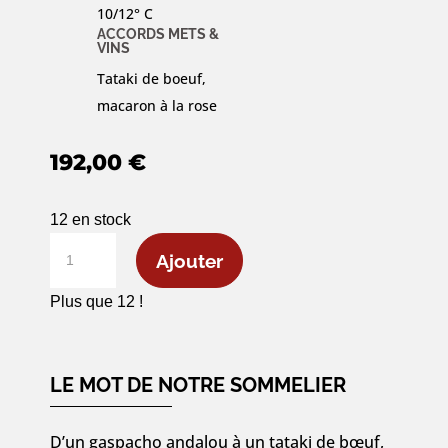
10/12° C
ACCORDS METS &
VINS
Tataki de boeuf,
macaron à la rose
192,00
€
12 en stock
quantité
Ajouter
de
Magnum
Plus que 12 !
Ruinart
Brut
Rosé
LE MOT DE NOTRE SOMMELIER
-
150cl
D’un gaspacho andalou à un tataki de bœuf,