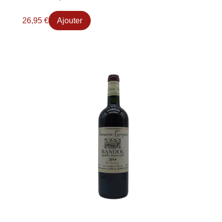
26,95
€
Ajouter