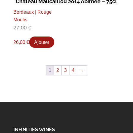
Château Maucaillou 2014 Abimée – 75cl
Bordeaux | Rouge
Moulis
27,00
€
26,00
€
Ajouter
1
2
3
4
→
INFINITIES WINES