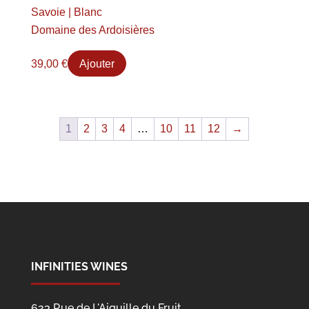
Savoie | Blanc
Domaine des Ardoisières
39,00
€
Ajouter
1
2
3
4
…
10
11
12
→
INFINITIES WINES
623 Rue de L'Aiguille du Fruit