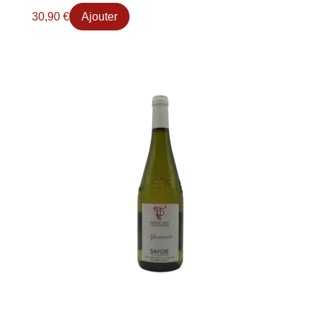
30,90
€
Ajouter