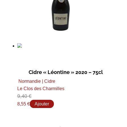
Cidre « Léontine » 2020 – 75cl
Normandie | Cidre
Le Clos des Charmilles
9,40
€
8,55
€
Ajouter