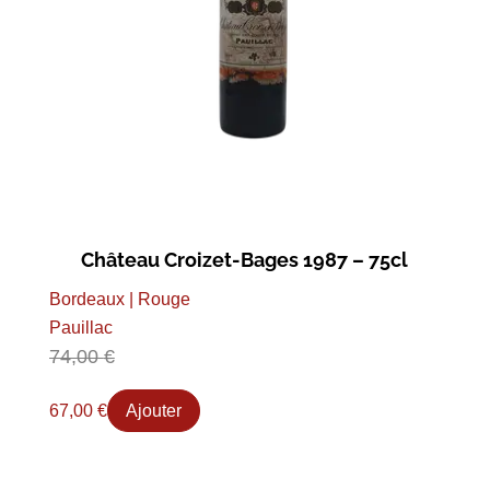
Château Croizet-Bages 1987 – 75cl
Bordeaux | Rouge
Pauillac
74,00
€
67,00
€
Ajouter