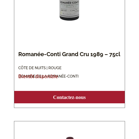
Romanée-Conti Grand Cru 1989 – 75cl
CÔTE DE NUITS | ROUGE
Bientôt disponible
DOMAINE DE LA ROMANÉE-CONTI
Contactez-nous