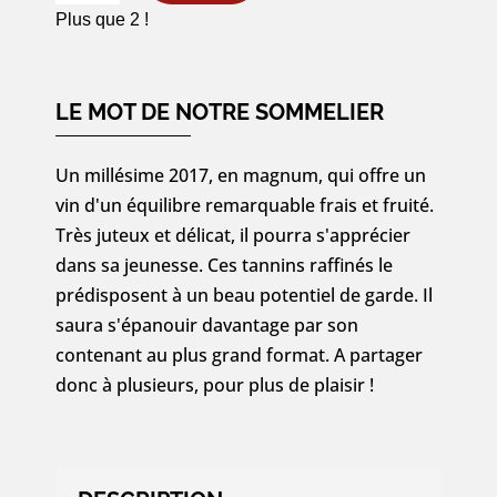
Magnum
Plus que 2 !
Chambolle-
Musigny
1er
LE MOT DE NOTRE SOMMELIER
Cru
«
Un millésime 2017, en magnum, qui offre un
Les
vin d'un équilibre remarquable frais et fruité.
Sentiers
Très juteux et délicat, il pourra s'apprécier
»
dans sa jeunesse. Ces tannins raffinés le
2017
prédisposent à un beau potentiel de garde. Il
-
saura s'épanouir davantage par son
150cl
contenant au plus grand format. A partager
donc à plusieurs, pour plus de plaisir !