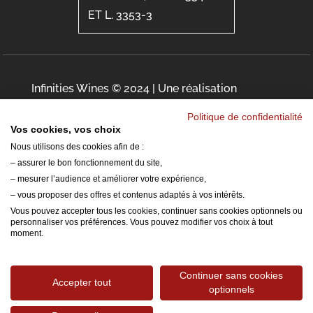
ET L. 3353-3
Infinities Wines © 2024 | Une réalisation
Mobytic
|
Mentions Légales
Politique de confidentialité
Vos cookies, vos choix
Nous utilisons des cookies afin de :
– assurer le bon fonctionnement du site,
0
– mesurer l’audience et améliorer votre expérience,
– vous proposer des offres et contenus adaptés à vos intérêts.
0
Vous pouvez accepter tous les cookies, continuer sans cookies optionnels ou
Votre panier
personnaliser vos préférences. Vous pouvez modifier vos choix à tout
moment.
Votre panier est vide
Retourner à la
boutique
Continuer sans cookies
Accepter tout
optionnels
Continuer mes achats