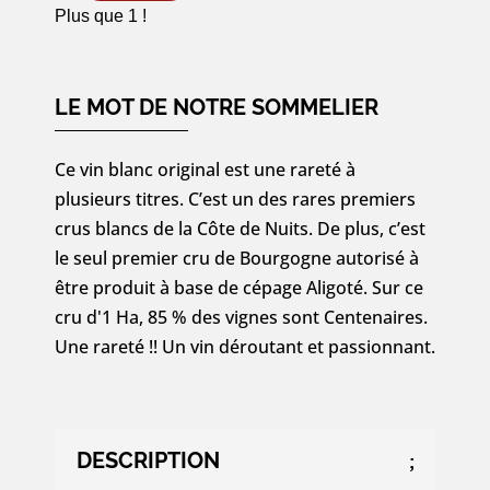
Plus que 1 !
Magnum
Morey-
Saint-
LE MOT DE NOTRE SOMMELIER
Denis
Blanc
Ce vin blanc original est une rareté à
1er
plusieurs titres. C’est un des rares premiers
Cru
crus blancs de la Côte de Nuits. De plus, c’est
«
le seul premier cru de Bourgogne autorisé à
Clos
être produit à base de cépage Aligoté. Sur ce
des
cru d'1 Ha, 85 % des vignes sont Centenaires.
Monts
Une rareté !! Un vin déroutant et passionnant.
Luisants
»
Monopole
2020
DESCRIPTION
-