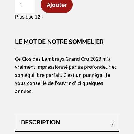
quantité
Ajouter
de
Clos
Plus que 12 !
des
Lambrays
Grand
LE MOT DE NOTRE SOMMELIER
Cru
2023
Ce Clos des Lambrays Grand Cru 2023 m'a
-
vraiment impressionné par sa profondeur et
75cl
son équilibre parfait. C'est un pur régal. Je
vous conseille de l'ouvrir d'ici quelques
années.
DESCRIPTION