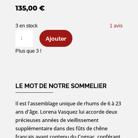
135,00
€
3 en stock
1
avis
quantité
Ajouter
de
Zacapa
Plus que 3 !
Centenario
XO
-
70cl
LE MOT DE NOTRE SOMMELIER
Il est l'assemblage unique de rhums de 6 à 23
ans d'âge. Lorena Vasquez lui accorde deux
précieuses années de vieillissement
supplémentaire dans des fûts de chêne
français ayant contenu du Cognac, conférant