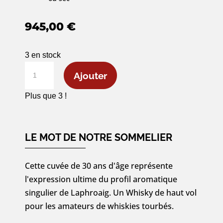
945,00
€
3 en stock
quantité
Ajouter
de
Laphroaig
Plus que 3 !
30
ans
Single
LE MOT DE NOTRE SOMMELIER
Malt
-
Cette cuvée de 30 ans d'âge représente
70cl
l'expression ultime du profil aromatique
singulier de Laphroaig. Un Whisky de haut vol
pour les amateurs de whiskies tourbés.