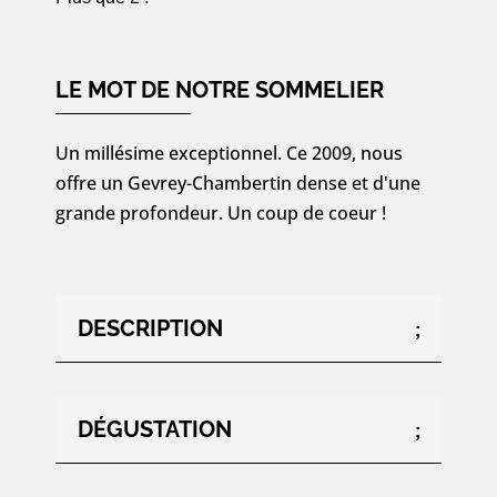
Gevrey-
Chambertin
«
LE MOT DE NOTRE SOMMELIER
Cuvée
Vieilles
Un millésime exceptionnel. Ce 2009, nous
Vignes
offre un Gevrey-Chambertin dense et d'une
»
grande profondeur. Un coup de coeur !
2009
-
300cl
DESCRIPTION
DÉGUSTATION