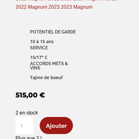
2022 Magnum
2023
2023 Magnum
POTENTIEL DE GARDE
10 à 15 ans
SERVICE
15/17° C
ACCORDS METS &
VINS
Tajine de boeuf
515,00
€
2 en stock
quantité
Ajouter
de
Jéroboam
Plus que 2 !