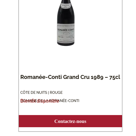
Romanée-Conti Grand Cru 1989 – 75cl
CÔTE DE NUITS | ROUGE
Bientôt disponible
DOMAINE DE LA ROMANÉE-CONTI
Contactez-nous