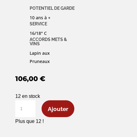
POTENTIEL DE GARDE
10 ans à +
SERVICE
16/18° C
ACCORDS METS &
VINS
Lapin aux
Pruneaux
106,00
€
12 en stock
quantité
Ajouter
de
Château
Plus que 12 !
Gazin