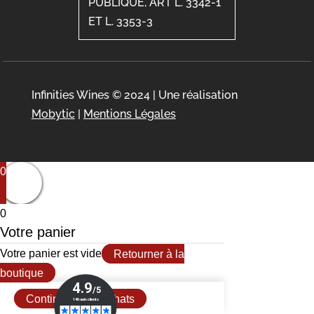
PUBLIQUE, ART L. 3342-1
ET L. 3353-3
Infinities Wines © 2024 | Une réalisation
Mobytic
|
Mentions Légales
0
0
Votre panier
Votre panier est vide
Retourner à la
boutique
Continuer mes achats