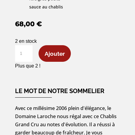
sauce au chablis
68,00
€
2 en stock
quantité
Ajouter
de
Chablis
Plus que 2 !
Grand
Cru
«
LE MOT DE NOTRE SOMMELIER
Les
Blanchots
Avec ce millésime 2006 plein d'élégance, le
»
Domaine Laroche nous régal avec ce Chablis
2006
Grand Cru au notes d'évolution. Il a réussi à
-
garder beaucoup de fraîcheur. Je vous