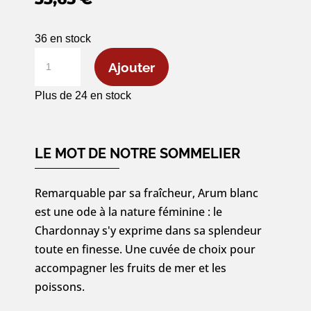
36 en stock
quantité
Ajouter
de
Arum
Plus de 24 en stock
Blanc
de
Blancs
LE MOT DE NOTRE SOMMELIER
1er
Cru
Remarquable par sa fraîcheur, Arum blanc
2018
est une ode à la nature féminine : le
-
Chardonnay s'y exprime dans sa splendeur
75cl
toute en finesse. Une cuvée de choix pour
accompagner les fruits de mer et les
poissons.