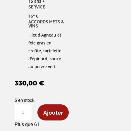
15 ans +
SERVICE
16° C
ACCORDS METS &
VINS
Filet d'Agneau et
foie gras en
croûte, tartelette
d'épinard, sauce
au poivre vert
330,00
€
6 en stock
quantité
Ajouter
de
Vosne-
Plus que 6 !