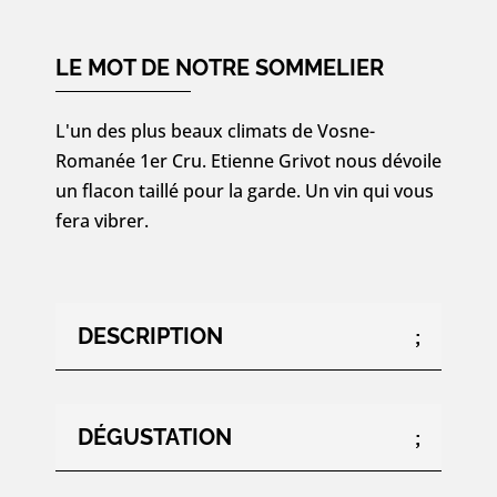
Romanée
1er
Cru
LE MOT DE NOTRE SOMMELIER
«
Les
L'un des plus beaux climats de Vosne-
Suchots
Romanée 1er Cru. Etienne Grivot nous dévoile
»
un flacon taillé pour la garde. Un vin qui vous
2017
fera vibrer.
-
75cl
DESCRIPTION
DÉGUSTATION