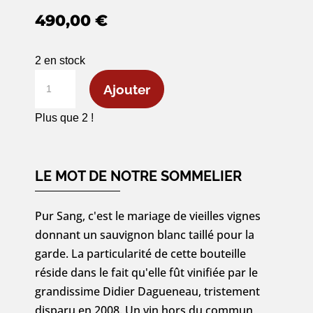
490,00
€
2 en stock
quantité
Ajouter
de
Pouilly-
Plus que 2 !
Fumé
«
Pur
LE MOT DE NOTRE SOMMELIER
Sang
»
Pur Sang, c'est le mariage de vieilles vignes
1997
donnant un sauvignon blanc taillé pour la
-
garde. La particularité de cette bouteille
75cl
réside dans le fait qu'elle fût vinifiée par le
grandissime Didier Dagueneau, tristement
disparu en 2008. Un vin hors du commun