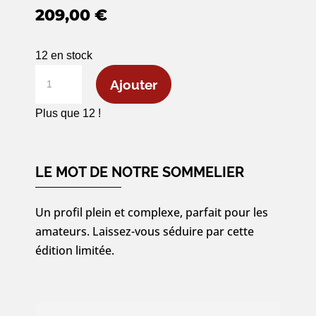
209,00
€
12 en stock
quantité
Ajouter
de
Macallan
Plus que 12 !
The
Harmony
Collection
LE MOT DE NOTRE SOMMELIER
Amber
Meadow
Un profil plein et complexe, parfait pour les
Single
amateurs. Laissez-vous séduire par cette
Malt
édition limitée.
-
70cl