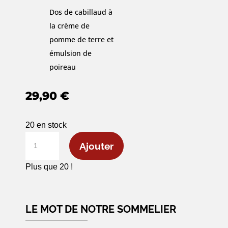
Dos de cabillaud à
la crème de
pomme de terre et
émulsion de
poireau
29,90
€
20 en stock
quantité
Ajouter
de
Chablis
Plus que 20 !
1er
Cru
«
LE MOT DE NOTRE SOMMELIER
Vaillons