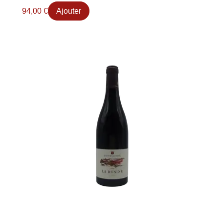
94,00
€
Ajouter